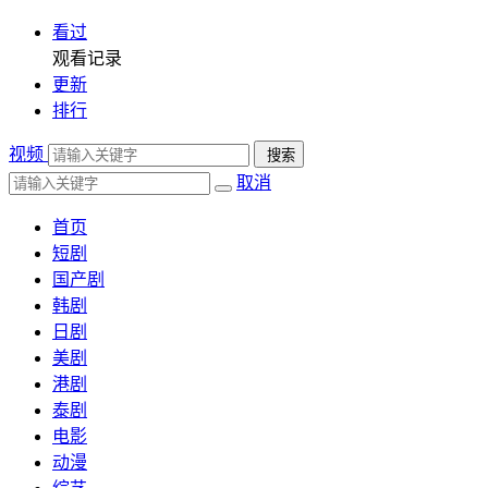
看过
观看记录
更新
排行
视频
搜索
取消
首页
短剧
国产剧
韩剧
日剧
美剧
港剧
泰剧
电影
动漫