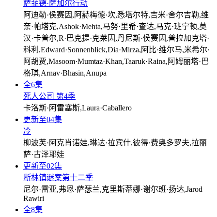
萨菲德·萨加尔行动
阿迪勒·侯赛因,阿赫梅德·坎,悉塔尔特,吉米·舍尔吉勒,维
奈·帕塔克,Ashok·Mehta,马努·里希·查达,马克·班宁顿,莫
汉·卡普尔,R·巴克提·克莱因,丹尼斯·侯赛因,普拉加克塔·
科利,Edward·Sonnenblick,Dia·Mirza,阿比·维尔马,米希尔·
阿胡贾,Masoom·Mumtaz·Khan,Taaruk·Raina,阿姆丽塔·巴
格琪,Arnav·Bhasin,Anupa
全6集
死人公司 第4季
卡洛斯·阿雷塞斯,Laura·Caballero
更新至04集
冷
柳波芙·阿克肖诺娃,琳达·拉宾什,彼得·费奥多罗夫,拉丽
萨·古泽耶娃
更新至02集
断林镇谜案第十二季
尼尔·雷亚,弗恩·萨瑟兰,克里斯蒂娜·谢尔班·扬达,Jarod
Rawiri
全8集