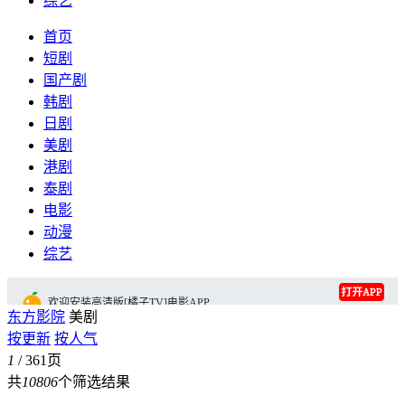
综艺
首页
短剧
国产剧
韩剧
日剧
美剧
港剧
泰剧
电影
动漫
综艺
欢迎安装高清版[橘子TV]电影APP
东方影院
美剧
按更新
按人气
1
/ 361页
共
10806
个筛选结果