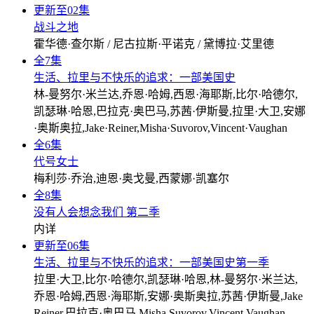
更新至02集
战斗之地
霍华德·查尔斯 / 尼古拉斯·平诺克 / 黛博拉·艾里德
全7集
生活、拉里与不快乐的追求：一部美国史
林-曼努尔·米兰达,乔恩·哈姆,西恩·海耶斯,比尔·哈德尔,
凯瑟琳·哈恩,巴拉克·奥巴马,苏茜·伊斯曼,拉里·大卫,安娜
·奥斯奥拉,Jake·Reiner,Misha·Suvorov,Vincent·Vaughan
全6集
代号女士
梅利莎·乔治,迪恩·奥戈曼,西蒙娜·凯塞尔
全8集
没有人会想念我们 第二季
内详
更新至06集
生活、拉里与不快乐的追求：一部美国史第一季
拉里·大卫,比尔·哈德尔,凯瑟琳·哈恩,林-曼努尔·米兰达,
乔恩·哈姆,西恩·海耶斯,安娜·奥斯奥拉,苏茜·伊斯曼,Jake
Reiner,巴拉克·奥巴马,Misha Suvorov,Vincent Vaughan