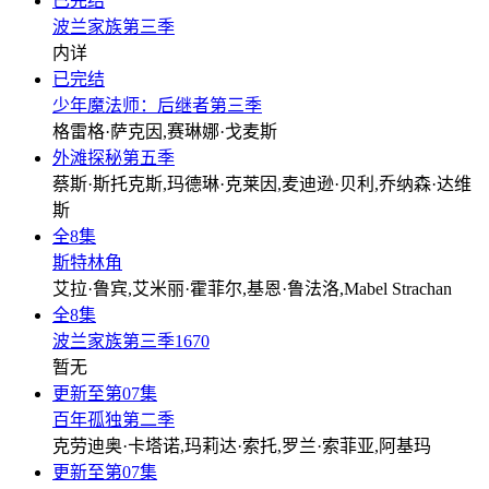
已完结
波兰家族第三季
内详
已完结
少年魔法师：后继者第三季
格雷格·萨克因,赛琳娜·戈麦斯
外滩探秘第五季
蔡斯·斯托克斯,玛德琳·克莱因,麦迪逊·贝利,乔纳森·达维
斯
全8集
斯特林角
艾拉·鲁宾,艾米丽·霍菲尔,基恩·鲁法洛,Mabel Strachan
全8集
波兰家族第三季1670
暂无
更新至第07集
百年孤独第二季
克劳迪奥·卡塔诺,玛莉达·索托,罗兰·索菲亚,阿基玛
更新至第07集