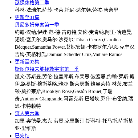
谜探休格第二季
科林·法瑞尔,萨莎·卡莱,托尼·达尔顿,劳拉·唐奈里
更新至01集
贝尼多姆命案第一季
约翰·汉纳,伊娃·范·德·古奇特,艾伦·麦肯纳,阿里·哈迪曼,
诺埃·塞贝尔,奥马尔·沙克尔,Tábata Cerezo,Carolina
Bécquer,Samantha Power,艾妮安娜·卡布罗尔,伊恩·克宁汉,
吉姆·英格利氏,Damian Schedler Cruz,Vaitiare Ramos
更新至03集
斯图尔特未能拯救宇宙第一季
凯文·苏斯曼,劳伦·拉普库斯,布莱恩·波塞恩,约翰·罗斯·鲍
伊,路易斯·穆斯蒂略,雅沙·斯莱瑟斯,维奥莱特·林茨,布兰
顿·莫拉莱斯,Brooklyn Rose,Gastón Brouet,丁瑞
奇,Anthony Giangrande,阿蒂克斯·巴塔坎,乔什·布雷纳,瑞
恩·卡特赖特
流人第六季
加里·奥德曼,杰克·劳登,克里斯汀·斯科特·托马斯,萨斯基
亚·里维斯
已完结