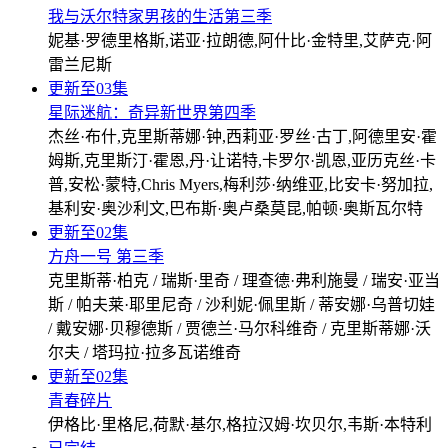
我与沃尔特家男孩的生活第三季
妮基·罗德里格斯,诺亚·拉朗德,阿什比·金特里,艾萨克·阿
雷兰尼斯
更新至03集
星际迷航：奇异新世界第四季
杰丝·布什,克里斯蒂娜·钟,西莉亚·罗丝·古丁,阿德里安·霍
姆斯,克里斯汀·霍恩,丹·让诺特,卡罗尔·凯恩,亚历克丝·卡
普,安松·蒙特,Chris Myers,梅利莎·纳维亚,比安卡·努加拉,
基利安·奥沙利文,巴布斯·奥卢桑莫昆,帕顿·奥斯瓦尔特
更新至02集
方舟一号 第三季
克里斯蒂·柏克 / 瑞斯·里奇 / 理查德·弗利施曼 / 瑞安·亚当
斯 / 帕夫莱·耶里尼奇 / 沙利妮·佩里斯 / 蒂安娜·乌普切娃
/ 戴安娜·贝穆德斯 / 贾德兰·马尔科维奇 / 克里斯蒂娜·沃
尔夫 / 塔玛拉·拉多瓦诺维奇
更新至02集
青春碎片
伊格比·里格尼,荷默·基尔,格拉汉姆·坎贝尔,韦斯·本特利