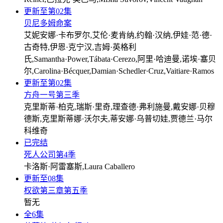
更新至第02集
贝尼多姆命案
艾妮安娜·卡布罗尔,艾伦·麦肯纳,约翰·汉纳,伊娃·范·德·
古奇特,伊恩·克宁汉,吉姆·英格利
氏,Samantha·Power,Tábata·Cerezo,阿里·哈迪曼,诺埃·塞贝
尔,Carolina·Bécquer,Damian·Schedler·Cruz,Vaitiare·Ramos
更新至第02集
方舟一号第三季
克里斯蒂·柏克,瑞斯·里奇,理查德·弗利施曼,戴安娜·贝穆
德斯,克里斯蒂娜·沃尔夫,蒂安娜·乌普切娃,贾德兰·马尔
科维奇
已完结
死人公司第4季
卡洛斯·阿雷塞斯,Laura Caballero
更新至08集
权欲第三章第五季
暂无
全6集